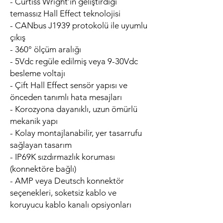
- Curtiss Wright’ın geliştirdiği
temassız Hall Effect teknolojisi
- CANbus J1939 protokolü ile uyumlu
çıkış
- 360° ölçüm aralığı
- 5Vdc regüle edilmiş veya 9-30Vdc
besleme voltajı
- Çift Hall Effect sensör yapısı ve
önceden tanımlı hata mesajları
- Korozyona dayanıklı, uzun ömürlü
mekanik yapı
- Kolay montajlanabilir, yer tasarrufu
sağlayan tasarım
- IP69K sızdırmazlık koruması
(konnektöre bağlı)
- AMP veya Deutsch konnektör
seçenekleri, soketsiz kablo ve
koruyucu kablo kanalı opsiyonları