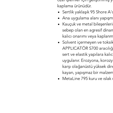
kaplama ürünüdür.
Sertlik yaklaşık 95 Shore A'
Ana uygulama alanı yapışma
Kauçuk ve metal bileşenler
sebep olan en agresif dina
kalıcı onarımı veya kaplanm
Solvent içermeyen ve toksi
APPLICATÖR S700 aracılığı
sert ve elastik yapılara kal
uygulanır. Erozyona, koroz
karşı olağanüstü yüksek dir
kayan, yapışmaz bir malzeme
MetaLine 795 kuru ve ısla