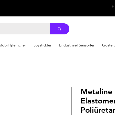
H
Mobil İşlemciler
Joystickler
Endüstriyel Sensörler
Göster
Metaline 
Elastome
Poliüreta