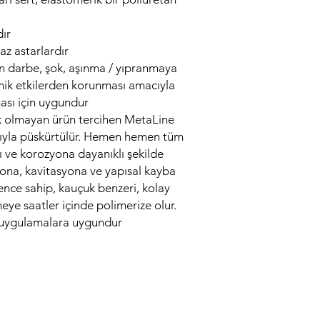
Dökümler / enjeks
Katman Sayısı:
Tek bir
Çizilmeye / işare
Statik Yüzey Sürtünme
dır
Kimyasal Direnç:
Ph 3
z astarlardır
Alan Ağırlığı:
m²/mm ba
in darbe, şok, aşınma / yıpranmaya
0,22 lb) film kalınlığı
mik etkilerden korunması amacıyla
Kullanıma Hazır:
12 sa
ası için uygundur
Renk:
Açık gri, koyu gr
doğal
k olmayan ürün tercihen MetaLine
Yüzey Hazırlığı:
Mekani
yla püskürtülür. Hemen hemen tüm
yağdan arındırma / a
ıcı ve korozyona dayanıklı şekilde
Gıda Uyumluluğu:
FDA
yona, kavitasyona ve yapısal kayba
1935/2004'e göre
ence sahip, kauçuk benzeri, kolay
İçme Suyu Uyumluluğ
ye saatler içinde polimerize olur.
Avustralya Standardı
k uygulamalara uygundur
Nükleer Dekontamina
göre "mükemmel" olar
Boyutu:
Karıştırıcı/pü
lbs) çift kartuş
Raf Ömrü:
En az 12 a