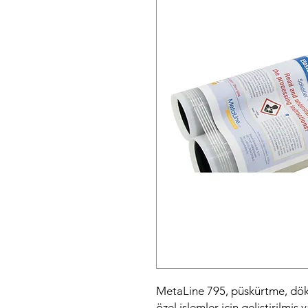
MetaLine 795, püskürtme, dök
özel işlemler için geliştirilmiş 