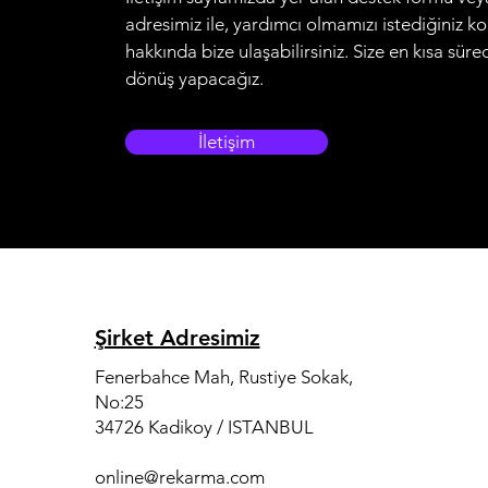
adresimiz ile, yardımcı olmamızı istediğiniz k
hakkında bize ulaşabilirsiniz. Size en kısa süre
dönüş yapacağız.
İletişim
Şirket Adresimiz
Fenerbahce Mah, Rustiye Sokak,
No:25
34726 Kadikoy / ISTANBUL
online@rekarma.com