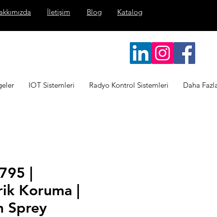
akkımızda
İletişim
Blog
Katalog
geler
IOT Sistemleri
Radyo Kontrol Sistemleri
Daha Fazl
795 |
rik Koruma |
n Sprey