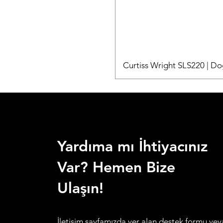
Curtiss Wright SLS220 | D
Yardıma mı İhtiyacınız
Var? Hemen Bize
Ulaşın!
İletişim sayfamızda yer alan destek formu vey